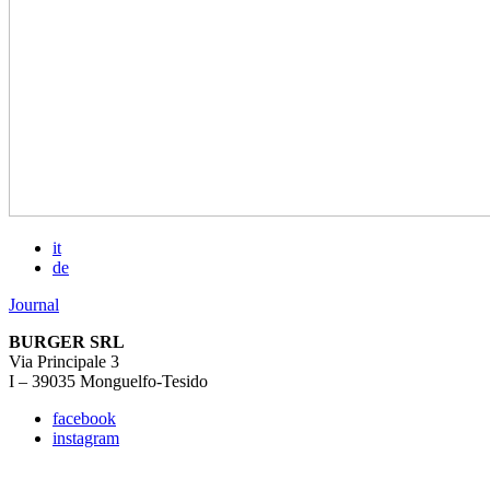
it
de
Journal
BURGER SRL
Via Principale 3
I – 39035 Monguelfo-Tesido
facebook
instagram