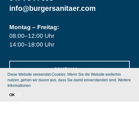
info@burgersanitaer.com
Montag – Freitag:
08:00–12:00 Uhr
14:00–18:00 Uhr
JOURNAL
Diese Website verwendet Cookies. Wenn Sie die Website weiterhin
nutzen, gehen wir davon aus, dass Sie damit einverstanden sind.
Weitere
Informationen
facebook
instagram
ANFRAGE
0474 944 095
OK
MENÜ
DE
IT
© 2026 Burger GmbH
Impressum
Datenschutzerklärung